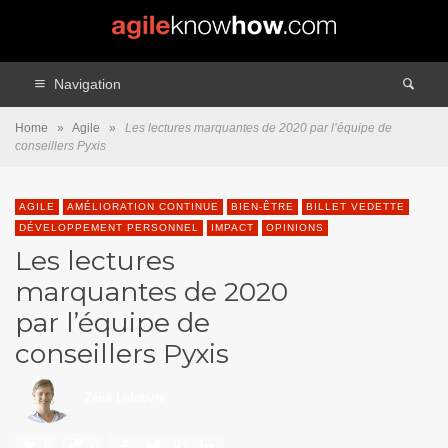
Navigation
Home
»
Agile
»
Les lectures marquantes de 2020 par l’équipe de
conseillers Pyxis
AGILE
AMÉLIORATION CONTINUE
BIEN-ÊTRE
BILLET VEDETTE
DÉVELOPPEMENT PERSONNEL
IMPACT
OPINIONS
Les lectures
marquantes de 2020
par l’équipe de
conseillers Pyxis
Zélia Lefebvre
0
0